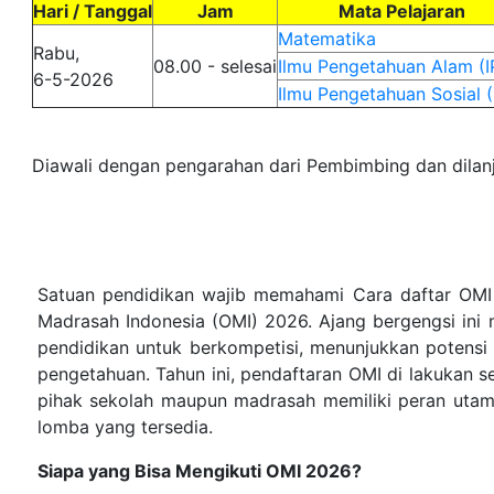
Hari / Tanggal
Jam
Mata Pelajaran
Matematika
Rabu,
08.00 - selesai
Ilmu Pengetahuan Alam (I
6-5-2026
Ilmu Pengetahuan Sosial (
Diawali dengan pengarahan dari Pembimbing dan dilan
Satuan pendidikan wajib memahami Cara daftar OMI 
Madrasah Indonesia (OMI) 2026. Ajang bergengsi ini 
pendidikan untuk berkompetisi, menunjukkan potens
pengetahuan. Tahun ini, pendaftaran OMI di lakukan s
pihak sekolah maupun madrasah memiliki peran utam
lomba yang tersedia.
Siapa yang Bisa Mengikuti OMI 2026?